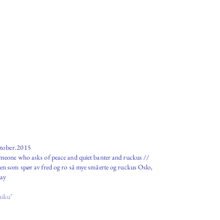
tober.2015
omeone who asks of peace and quiet banter and ruckus //
en som spør av fred og ro så mye småerte og ruckus Oslo,
ay
aiku"