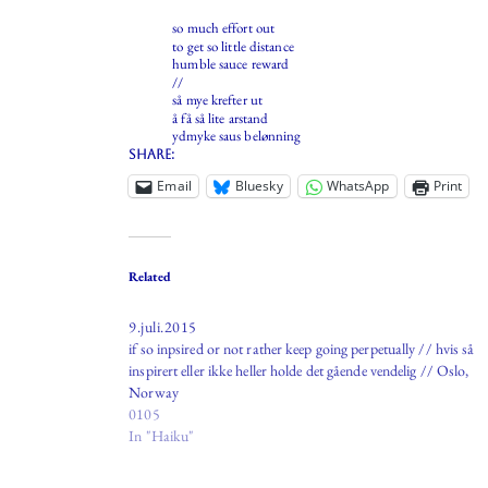
so much effort out
to get so little distance
humble sauce reward
//
så mye krefter ut
å få så lite arstand
ydmyke saus belønning
Share:
Email
Bluesky
WhatsApp
Print
Related
9.juli.2015
if so inpsired or not rather keep going perpetually // hvis så
inspirert eller ikke heller holde det gående vendelig // Oslo,
Norway
0105
In "Haiku"