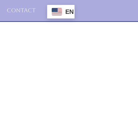
Contact
EN
2016
Haiku
11.april.2016