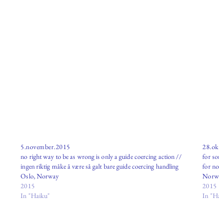
5.november.2015
28.ok
no right way to be as wrong is only a guide coercing action //
for s
ingen riktig måke å være så galt bare guide coercing handling
for no
Oslo, Norway
Norw
2015
2015
In "Haiku"
In "H