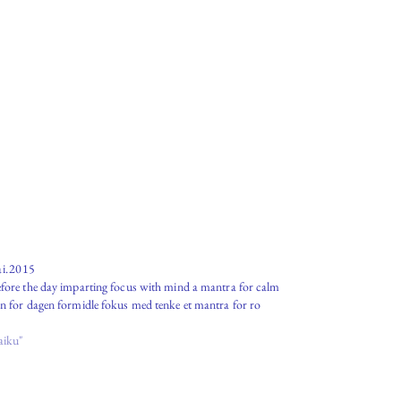
i.2015
fore the day imparting focus with mind a mantra for calm
n for dagen formidle fokus med tenke et mantra for ro
aiku"