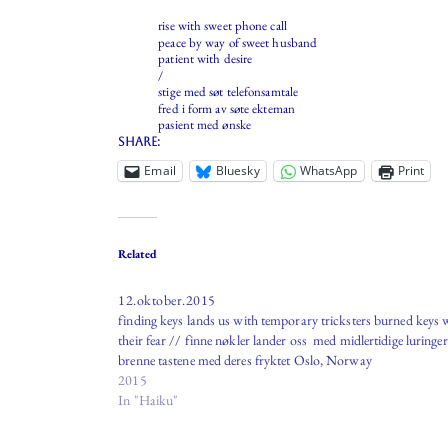
rise with sweet phone call
peace by way of sweet husband
patient with desire
/
stige med søt telefonsamtale
fred i form av søte ekteman
pasient med ønske
Share:
Email
Bluesky
WhatsApp
Print
Related
12.oktober.2015
finding keys lands us with temporary tricksters burned keys 
their fear // finne nøkler lander oss med midlertidige luringer
brenne tastene med deres fryktet Oslo, Norway
2015
In "Haiku"