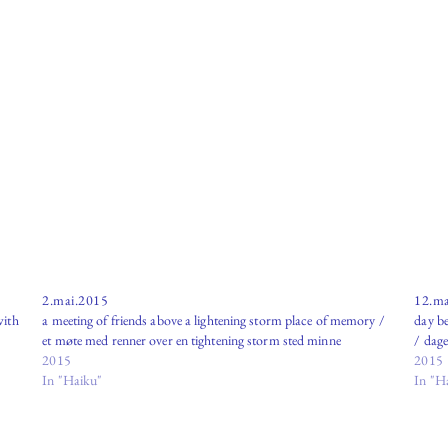
2.mai.2015
12.ma
with
a meeting of friends above a lightening storm place of memory /
day be
et møte med renner over en tightening storm sted minne
/ dage
2015
2015
In "Haiku"
In "H