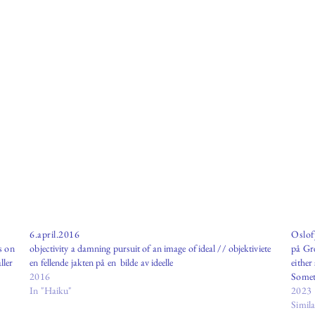
6.april.2016
Oslof
s on
objectivity a damning pursuit of an image of ideal // objektiviete
på Gre
ller
en fellende jakten på en bilde av ideelle
either
2016
Someti
In "Haiku"
2023
Simila