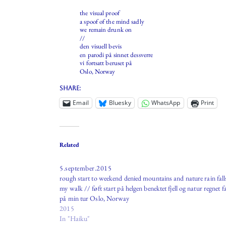
the visual proof
a spoof of the mind sadly
we remain drunk on
//
den visuell bevis
en parodi på sinnet dessverre
vi fortsatt beruset på
Oslo, Norway
Share:
Email
Bluesky
WhatsApp
Print
Related
5.september.2015
rough start to weekend denied mountains and nature rain fall
my walk // føft start på helgen benektet fjell og natur regnet fa
på min tur Oslo, Norway
2015
In "Haiku"