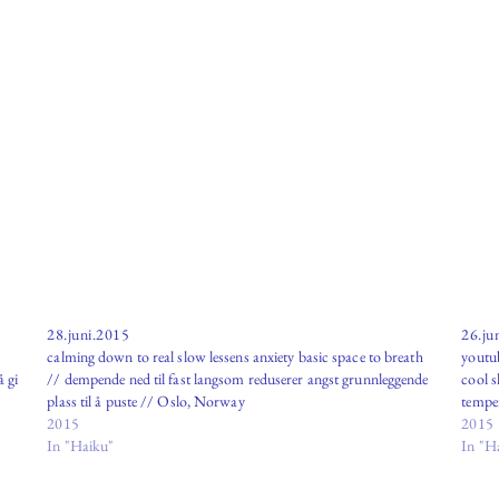
28.juni.2015
26.ju
calming down to real slow lessens anxiety basic space to breath
youtu
å gi
// dempende ned til fast langsom reduserer angst grunnleggende
cool s
plass til å puste // Oslo, Norway
tempe
2015
2015
In "Haiku"
In "H