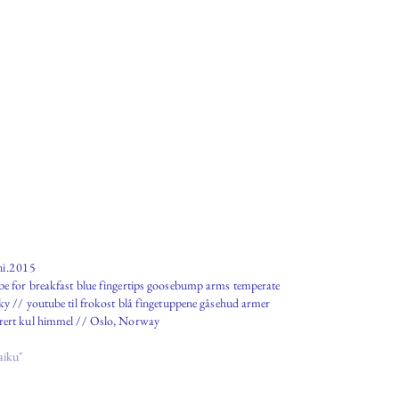
ni.2015
be for breakfast blue fingertips goosebump arms temperate
ky // youtube til frokost blå fingetuppene gåsehud armer
rert kul himmel // Oslo, Norway
aiku"