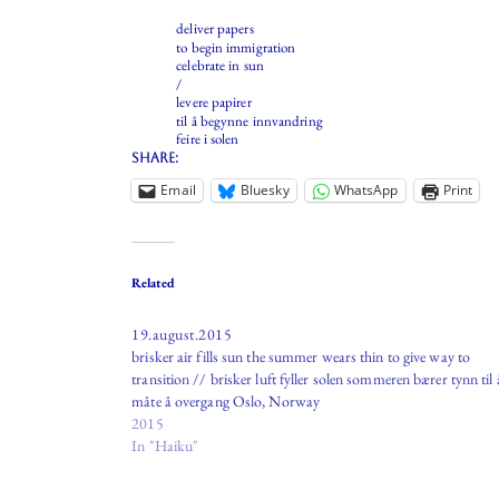
deliver papers
to begin immigration
celebrate in sun
/
levere papirer
til å begynne innvandring
feire i solen
Share:
Email
Bluesky
WhatsApp
Print
Related
19.august.2015
brisker air fills sun the summer wears thin to give way to
transition // brisker luft fyller solen sommeren bærer tynn til 
måte å overgang Oslo, Norway
2015
In "Haiku"